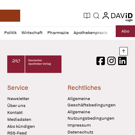
login
login
Aktuelle Ausgabe
Suche
Deutsche Apotheker Zeitung
Profil
Daz
Abo
Politik
Wirtschaft
Pharmazie
Apothekenpraxis
Recht
Sp
öffnen
Pur
Abo
öffnen
Nach
Deutscher Apotheker Verlag Logo
Facebook
Instagram
LinkedI
Service
Rechtliches
Newsletter
Allgemeine
Geschäftsbedingungen
Über uns
Allgemeine
Kontakt
Nutzungsbedingungen
Mediadaten
Impressum
Abo kündigen
Datenschutz
RSS-Feed