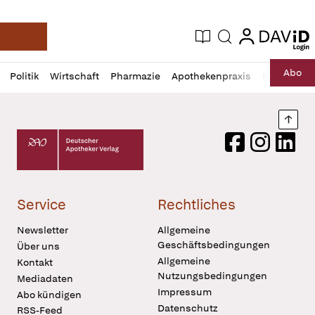
login
login
Aktuelle Ausgabe
Suche
Deutsche Apotheker Zeitung
Profil
Daz
Abo
Politik
Wirtschaft
Pharmazie
Apothekenpraxis
Recht
Sp
öffnen
Pur
Abo
öffnen
Nach
Deutscher Apotheker Verlag Logo
Facebook
Instagram
LinkedI
Service
Rechtliches
Newsletter
Allgemeine
Geschäftsbedingungen
Über uns
Allgemeine
Kontakt
Nutzungsbedingungen
Mediadaten
Impressum
Abo kündigen
Datenschutz
RSS-Feed