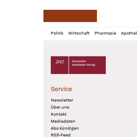
Deutsche Apotheker Ze
Profil
Daz
Politik
Wirtschaft
Pharmazie
Apothe
öffnen
Pur
Abo
öffnen
Deutscher Apotheker Verlag Logo
Service
Newsletter
Über uns
Kontakt
Mediadaten
Abo kündigen
RSS-Feed