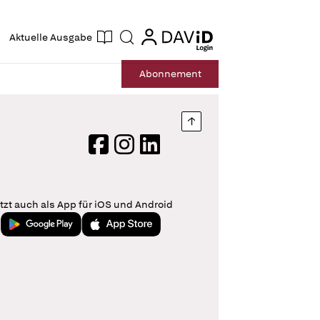
ogin
login
Aktuelle Ausgabe
Suche
Abo
nnement
Nach oben springen
Facebook
Instagram
LinkedIn
tzt auch als App für iOS und Android
Jetzt bei Google Play
Laden im App Store