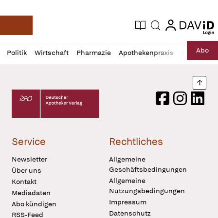
login
login
Aktuelle Ausgabe
Suche
Deutsche Apotheker Zeitung
Profil
Daz
Abo
Politik
Wirtschaft
Pharmazie
Apothekenpraxis
Recht
Sp
öffnen
Pur
Abo
öffnen
Nach
Deutscher Apotheker Verlag Logo
Facebook
Instagram
LinkedI
Service
Rechtliches
Newsletter
Allgemeine
Geschäftsbedingungen
Über uns
Allgemeine
Kontakt
Nutzungsbedingungen
Mediadaten
Impressum
Abo kündigen
Datenschutz
RSS-Feed