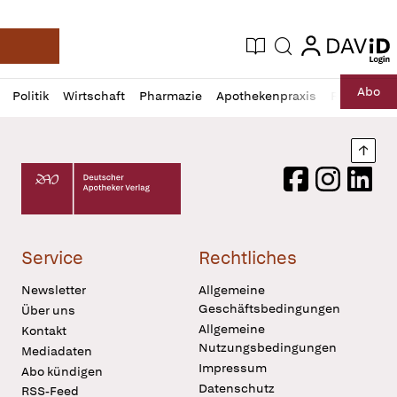
login
login
Aktuelle Ausgabe
Suche
Deutsche Apotheker Zeitung
Profil
Daz
Abo
Politik
Wirtschaft
Pharmazie
Apothekenpraxis
Recht
Sp
öffnen
Pur
Abo
öffnen
Nach
Deutscher Apotheker Verlag Logo
Facebook
Instagram
LinkedI
Service
Rechtliches
Newsletter
Allgemeine
Geschäftsbedingungen
Über uns
Allgemeine
Kontakt
Nutzungsbedingungen
Mediadaten
Impressum
Abo kündigen
Datenschutz
RSS-Feed