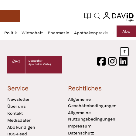
login
login
Aktuelle Ausgabe
Suche
Deutsche Apotheker Zeitung
Profil
Daz
Abo
Politik
Wirtschaft
Pharmazie
Apothekenpraxis
Recht
Sp
öffnen
Pur
Abo
öffnen
Nach
Deutscher Apotheker Verlag Logo
Facebook
Instagram
LinkedI
Service
Rechtliches
Newsletter
Allgemeine
Geschäftsbedingungen
Über uns
Allgemeine
Kontakt
Nutzungsbedingungen
Mediadaten
Impressum
Abo kündigen
Datenschutz
RSS-Feed