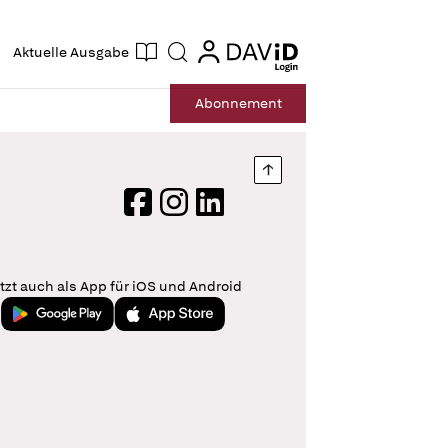
ogin
login
Aktuelle Ausgabe
Suche
Abo
nnement
Nach oben springen
Facebook
Instagram
LinkedIn
tzt auch als App für iOS und Android
Jetzt bei Google Play
Laden im App Store