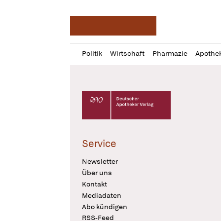
Deutsche Apotheker Ze
Profil
Daz
Politik
Wirtschaft
Pharmazie
Apothe
öffnen
Pur
Abo
öffnen
Deutscher Apotheker Verlag Logo
Service
Newsletter
Über uns
Kontakt
Mediadaten
Abo kündigen
RSS-Feed