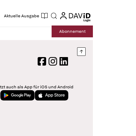
ogin
login
Aktuelle Ausgabe
Suche
Abo
nnement
Nach oben springen
Facebook
Instagram
LinkedIn
tzt auch als App für iOS und Android
Jetzt bei Google Play
Laden im App Store