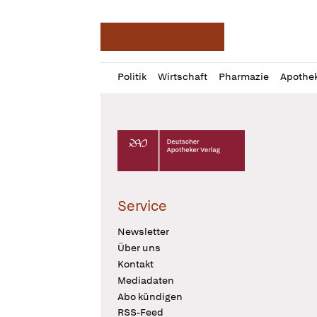
Deutsche Apotheker Ze
Profil
Daz
Politik
Wirtschaft
Pharmazie
Apothe
öffnen
Pur
Abo
öffnen
Deutscher Apotheker Verlag Logo
Service
Newsletter
Über uns
Kontakt
Mediadaten
Abo kündigen
RSS-Feed