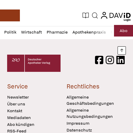
login
login
Aktuelle Ausgabe
Suche
Deutsche Apotheker Zeitung
Profil
Daz
Abo
Politik
Wirtschaft
Pharmazie
Apothekenpraxis
Recht
Sp
öffnen
Pur
Abo
öffnen
Nach
Deutscher Apotheker Verlag Logo
Facebook
Instagram
LinkedI
Service
Rechtliches
Newsletter
Allgemeine
Geschäftsbedingungen
Über uns
Allgemeine
Kontakt
Nutzungsbedingungen
Mediadaten
Impressum
Abo kündigen
Datenschutz
RSS-Feed