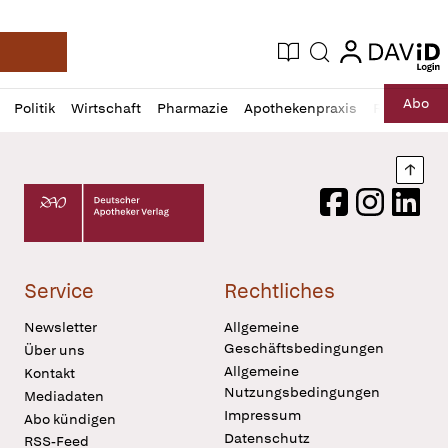
login
login
Aktuelle Ausgabe
Suche
Deutsche Apotheker Zeitung
Profil
Daz
Abo
Politik
Wirtschaft
Pharmazie
Apothekenpraxis
Recht
Sp
öffnen
Pur
Abo
öffnen
Nach
Deutscher Apotheker Verlag Logo
Facebook
Instagram
LinkedI
Service
Rechtliches
Newsletter
Allgemeine
Geschäftsbedingungen
Über uns
Allgemeine
Kontakt
Nutzungsbedingungen
Mediadaten
Impressum
Abo kündigen
Datenschutz
RSS-Feed