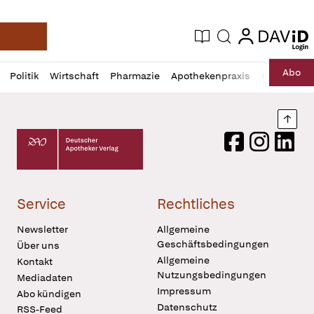
login
login
Aktuelle Ausgabe
Suche
Deutsche Apotheker Zeitung
Profil
Daz
Abo
Politik
Wirtschaft
Pharmazie
Apothekenpraxis
Recht
Sp
öffnen
Pur
Abo
öffnen
Nach
Deutscher Apotheker Verlag Logo
Facebook
Instagram
LinkedI
Service
Rechtliches
Newsletter
Allgemeine
Geschäftsbedingungen
Über uns
Allgemeine
Kontakt
Nutzungsbedingungen
Mediadaten
Impressum
Abo kündigen
Datenschutz
RSS-Feed