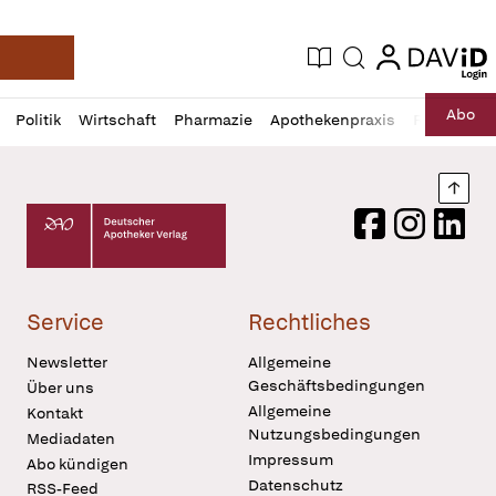
login
login
Aktuelle Ausgabe
Suche
Deutsche Apotheker Zeitung
Profil
Daz
Abo
Politik
Wirtschaft
Pharmazie
Apothekenpraxis
Recht
Sp
öffnen
Pur
Abo
öffnen
Nach
Deutscher Apotheker Verlag Logo
Facebook
Instagram
LinkedI
Service
Rechtliches
Newsletter
Allgemeine
Geschäftsbedingungen
Über uns
Allgemeine
Kontakt
Nutzungsbedingungen
Mediadaten
Impressum
Abo kündigen
Datenschutz
RSS-Feed