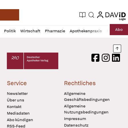
login
login
Aktuelle Ausgabe
Suche
Deutsche Apotheker Zeitung
Profil
Daz
Abo
Politik
Wirtschaft
Pharmazie
Apothekenpraxis
Recht
Sp
öffnen
Pur
Abo
öffnen
Nach
Deutscher Apotheker Verlag Logo
Facebook
Instagram
LinkedI
Service
Rechtliches
Newsletter
Allgemeine
Geschäftsbedingungen
Über uns
Allgemeine
Kontakt
Nutzungsbedingungen
Mediadaten
Impressum
Abo kündigen
Datenschutz
RSS-Feed