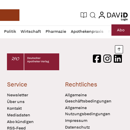
login
login
Aktuelle Ausgabe
Suche
Deutsche Apotheker Zeitung
Profil
Daz
Abo
Politik
Wirtschaft
Pharmazie
Apothekenpraxis
Recht
Sp
öffnen
Pur
Abo
öffnen
Nach
Deutscher Apotheker Verlag Logo
Facebook
Instagram
LinkedI
Service
Rechtliches
Newsletter
Allgemeine
Geschäftsbedingungen
Über uns
Allgemeine
Kontakt
Nutzungsbedingungen
Mediadaten
Impressum
Abo kündigen
Datenschutz
RSS-Feed