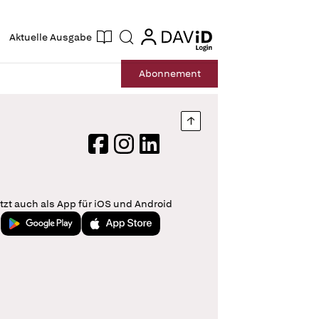
ogin
login
Aktuelle Ausgabe
Suche
Abo
nnement
Nach oben springen
Facebook
Instagram
LinkedIn
tzt auch als App für iOS und Android
Jetzt bei Google Play
Laden im App Store