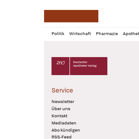
Deutsche Apotheker Ze
Profil
Daz
Politik
Wirtschaft
Pharmazie
Apothe
öffnen
Pur
Abo
öffnen
Deutscher Apotheker Verlag Logo
Service
Newsletter
Über uns
Kontakt
Mediadaten
Abo kündigen
RSS-Feed