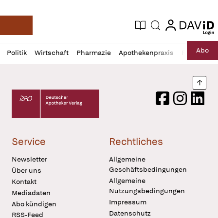
login
login
Aktuelle Ausgabe
Suche
Deutsche Apotheker Zeitung
Profil
Daz
Abo
Politik
Wirtschaft
Pharmazie
Apothekenpraxis
Recht
Sp
öffnen
Pur
Abo
öffnen
Nach
Deutscher Apotheker Verlag Logo
Facebook
Instagram
LinkedI
Service
Rechtliches
Newsletter
Allgemeine
Geschäftsbedingungen
Über uns
Allgemeine
Kontakt
Nutzungsbedingungen
Mediadaten
Impressum
Abo kündigen
Datenschutz
RSS-Feed