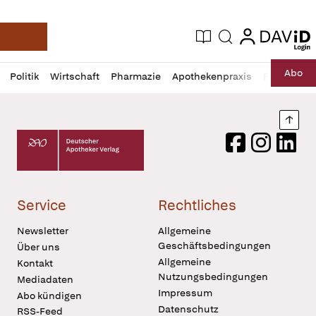
login
login
Aktuelle Ausgabe
Suche
Deutsche Apotheker Zeitung
Profil
Daz
Abo
Politik
Wirtschaft
Pharmazie
Apothekenpraxis
Recht
Sp
öffnen
Pur
Abo
öffnen
Nach
Deutscher Apotheker Verlag Logo
Facebook
Instagram
LinkedI
Service
Rechtliches
Newsletter
Allgemeine
Geschäftsbedingungen
Über uns
Allgemeine
Kontakt
Nutzungsbedingungen
Mediadaten
Impressum
Abo kündigen
Datenschutz
RSS-Feed