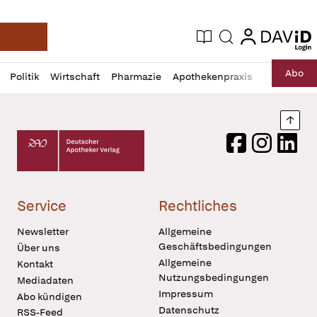
login
login
Aktuelle Ausgabe
Suche
Deutsche Apotheker Zeitung
Profil
Daz
Abo
Politik
Wirtschaft
Pharmazie
Apothekenpraxis
Recht
Sp
öffnen
Pur
Abo
öffnen
Nach
Deutscher Apotheker Verlag Logo
Facebook
Instagram
LinkedI
Service
Rechtliches
Newsletter
Allgemeine
Geschäftsbedingungen
Über uns
Allgemeine
Kontakt
Nutzungsbedingungen
Mediadaten
Impressum
Abo kündigen
Datenschutz
RSS-Feed