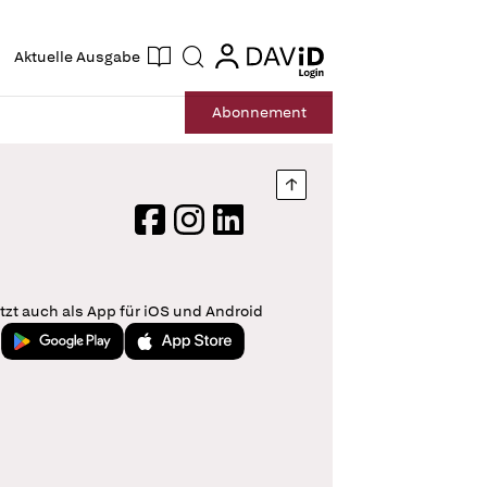
ogin
login
Aktuelle Ausgabe
Suche
Abo
nnement
Nach oben springen
Facebook
Instagram
LinkedIn
tzt auch als App für iOS und Android
Jetzt bei Google Play
Laden im App Store