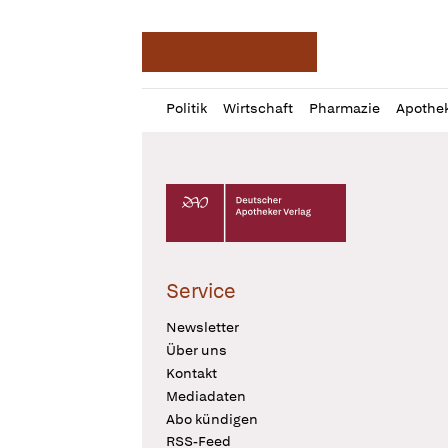
Deutsche Apotheker Ze
Profil
Daz
Politik
Wirtschaft
Pharmazie
Apothe
öffnen
Pur
Abo
öffnen
Deutscher Apotheker Verlag Logo
Service
Newsletter
Über uns
Kontakt
Mediadaten
Abo kündigen
RSS-Feed