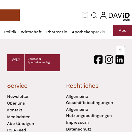
login
login
Aktuelle Ausgabe
Suche
Deutsche Apotheker Zeitung
Profil
Daz
Abo
Politik
Wirtschaft
Pharmazie
Apothekenpraxis
Recht
Sp
öffnen
Pur
Abo
öffnen
Nach
Deutscher Apotheker Verlag Logo
Facebook
Instagram
LinkedI
Service
Rechtliches
Newsletter
Allgemeine
Geschäftsbedingungen
Über uns
Allgemeine
Kontakt
Nutzungsbedingungen
Mediadaten
Impressum
Abo kündigen
Datenschutz
RSS-Feed