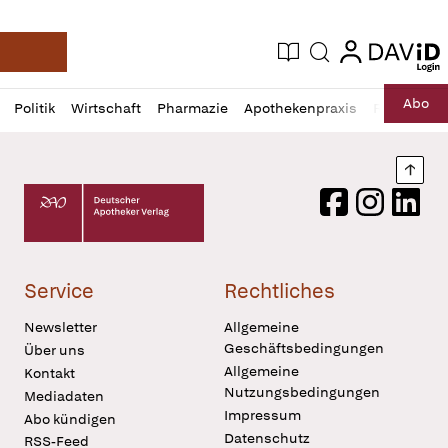
login
login
Aktuelle Ausgabe
Suche
Deutsche Apotheker Zeitung
Profil
Daz
Abo
Politik
Wirtschaft
Pharmazie
Apothekenpraxis
Recht
Sp
öffnen
Pur
Abo
öffnen
Nach
Deutscher Apotheker Verlag Logo
Facebook
Instagram
LinkedI
Service
Rechtliches
Newsletter
Allgemeine
Geschäftsbedingungen
Über uns
Allgemeine
Kontakt
Nutzungsbedingungen
Mediadaten
Impressum
Abo kündigen
Datenschutz
RSS-Feed