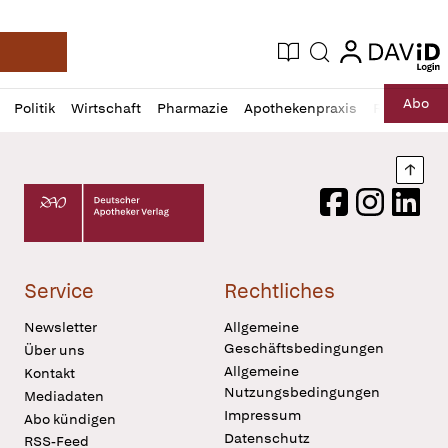
login
login
Aktuelle Ausgabe
Suche
Deutsche Apotheker Zeitung
Profil
Daz
Abo
Politik
Wirtschaft
Pharmazie
Apothekenpraxis
Recht
Sp
öffnen
Pur
Abo
öffnen
Nach
Deutscher Apotheker Verlag Logo
Facebook
Instagram
LinkedI
Service
Rechtliches
Newsletter
Allgemeine
Geschäftsbedingungen
Über uns
Allgemeine
Kontakt
Nutzungsbedingungen
Mediadaten
Impressum
Abo kündigen
Datenschutz
RSS-Feed