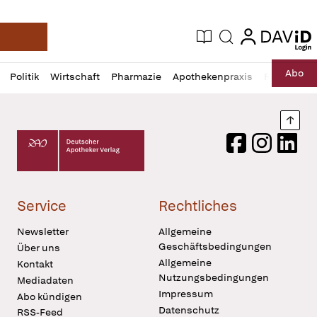
login
login
Aktuelle Ausgabe
Suche
Deutsche Apotheker Zeitung
Profil
Daz
Abo
Politik
Wirtschaft
Pharmazie
Apothekenpraxis
Recht
Sp
öffnen
Pur
Abo
öffnen
Nach
Deutscher Apotheker Verlag Logo
Facebook
Instagram
LinkedI
Service
Rechtliches
Newsletter
Allgemeine
Geschäftsbedingungen
Über uns
Allgemeine
Kontakt
Nutzungsbedingungen
Mediadaten
Impressum
Abo kündigen
Datenschutz
RSS-Feed