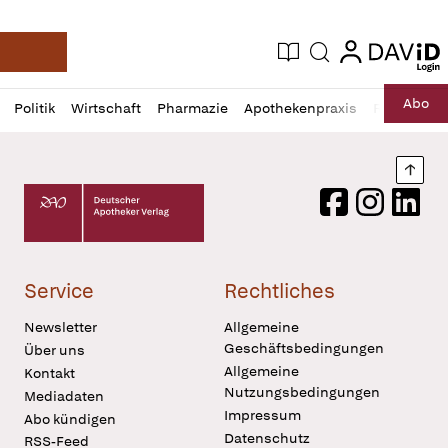
login
login
Aktuelle Ausgabe
Suche
Deutsche Apotheker Zeitung
Profil
Daz
Abo
Politik
Wirtschaft
Pharmazie
Apothekenpraxis
Recht
Sp
öffnen
Pur
Abo
öffnen
Nach
Deutscher Apotheker Verlag Logo
Facebook
Instagram
LinkedI
Service
Rechtliches
Newsletter
Allgemeine
Geschäftsbedingungen
Über uns
Allgemeine
Kontakt
Nutzungsbedingungen
Mediadaten
Impressum
Abo kündigen
Datenschutz
RSS-Feed