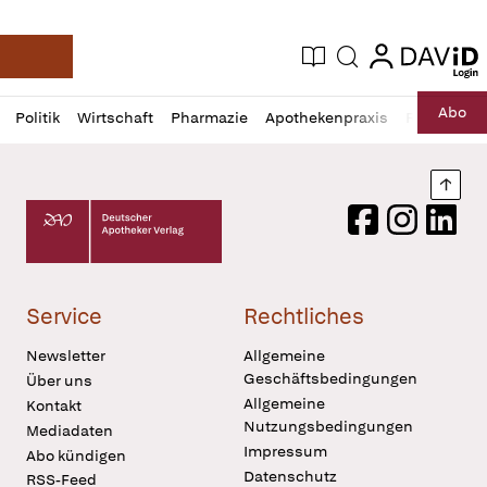
login
login
Aktuelle Ausgabe
Suche
Deutsche Apotheker Zeitung
Profil
Daz
Abo
Politik
Wirtschaft
Pharmazie
Apothekenpraxis
Recht
Sp
öffnen
Pur
Abo
öffnen
Nach
Deutscher Apotheker Verlag Logo
Facebook
Instagram
LinkedI
Service
Rechtliches
Newsletter
Allgemeine
Geschäftsbedingungen
Über uns
Allgemeine
Kontakt
Nutzungsbedingungen
Mediadaten
Impressum
Abo kündigen
Datenschutz
RSS-Feed