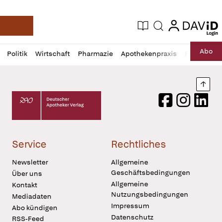
login
login
Aktuelle Ausgabe
Suche
Deutsche Apotheker Zeitung
Profil
Daz
Abo
Politik
Wirtschaft
Pharmazie
Apothekenpraxis
Recht
Sp
öffnen
Pur
Abo
öffnen
Nach
Deutscher Apotheker Verlag Logo
Facebook
Instagram
LinkedI
Service
Rechtliches
Newsletter
Allgemeine
Geschäftsbedingungen
Über uns
Allgemeine
Kontakt
Nutzungsbedingungen
Mediadaten
Impressum
Abo kündigen
Datenschutz
RSS-Feed