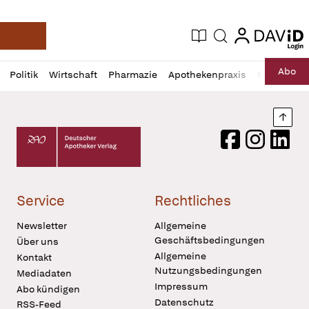
login
login
Aktuelle Ausgabe
Suche
Deutsche Apotheker Zeitung
Profil
Daz
Abo
Politik
Wirtschaft
Pharmazie
Apothekenpraxis
Recht
Sp
öffnen
Pur
Abo
öffnen
Nach
Deutscher Apotheker Verlag Logo
Facebook
Instagram
LinkedI
Service
Rechtliches
Newsletter
Allgemeine
Geschäftsbedingungen
Über uns
Allgemeine
Kontakt
Nutzungsbedingungen
Mediadaten
Impressum
Abo kündigen
Datenschutz
RSS-Feed