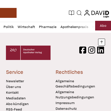
login
login
Aktuelle Ausgabe
Suche
Deutsche Apotheker Zeitung
Profil
Daz
Abo
Politik
Wirtschaft
Pharmazie
Apothekenpraxis
Recht
Sp
öffnen
Pur
Abo
öffnen
Nach
Deutscher Apotheker Verlag Logo
Facebook
Instagram
LinkedI
Service
Rechtliches
Newsletter
Allgemeine
Geschäftsbedingungen
Über uns
Allgemeine
Kontakt
Nutzungsbedingungen
Mediadaten
Impressum
Abo kündigen
Datenschutz
RSS-Feed