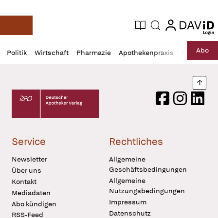
login
login
Aktuelle Ausgabe
Suche
Deutsche Apotheker Zeitung
Profil
Daz
Abo
Politik
Wirtschaft
Pharmazie
Apothekenpraxis
Recht
Sp
öffnen
Pur
Abo
öffnen
Nach
Deutscher Apotheker Verlag Logo
Facebook
Instagram
LinkedI
Service
Rechtliches
Newsletter
Allgemeine
Geschäftsbedingungen
Über uns
Allgemeine
Kontakt
Nutzungsbedingungen
Mediadaten
Impressum
Abo kündigen
Datenschutz
RSS-Feed