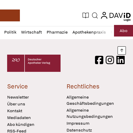
login
login
Aktuelle Ausgabe
Suche
Deutsche Apotheker Zeitung
Profil
Daz
Abo
Politik
Wirtschaft
Pharmazie
Apothekenpraxis
Recht
Sp
öffnen
Pur
Abo
öffnen
Nach
Deutscher Apotheker Verlag Logo
Facebook
Instagram
LinkedI
Service
Rechtliches
Newsletter
Allgemeine
Geschäftsbedingungen
Über uns
Allgemeine
Kontakt
Nutzungsbedingungen
Mediadaten
Impressum
Abo kündigen
Datenschutz
RSS-Feed