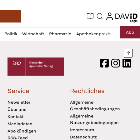
login
login
Aktuelle Ausgabe
Suche
Deutsche Apotheker Zeitung
Profil
Daz
Abo
Politik
Wirtschaft
Pharmazie
Apothekenpraxis
Recht
Sp
öffnen
Pur
Abo
öffnen
Nach
Deutscher Apotheker Verlag Logo
Facebook
Instagram
LinkedI
Service
Rechtliches
Newsletter
Allgemeine
Geschäftsbedingungen
Über uns
Allgemeine
Kontakt
Nutzungsbedingungen
Mediadaten
Impressum
Abo kündigen
Datenschutz
RSS-Feed