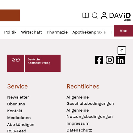
login
login
Aktuelle Ausgabe
Suche
Deutsche Apotheker Zeitung
Profil
Daz
Abo
Politik
Wirtschaft
Pharmazie
Apothekenpraxis
Recht
Sp
öffnen
Pur
Abo
öffnen
Nach
Deutscher Apotheker Verlag Logo
Facebook
Instagram
LinkedI
Service
Rechtliches
Newsletter
Allgemeine
Geschäftsbedingungen
Über uns
Allgemeine
Kontakt
Nutzungsbedingungen
Mediadaten
Impressum
Abo kündigen
Datenschutz
RSS-Feed