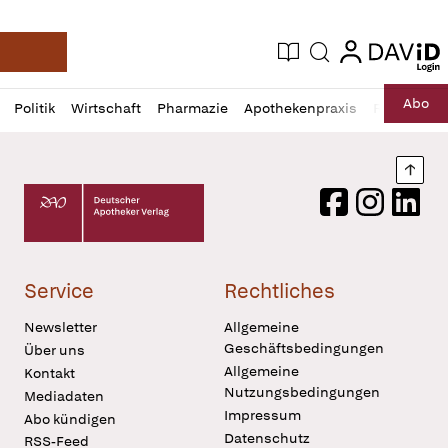
login
login
Aktuelle Ausgabe
Suche
Deutsche Apotheker Zeitung
Profil
Daz
Abo
Politik
Wirtschaft
Pharmazie
Apothekenpraxis
Recht
Sp
öffnen
Pur
Abo
öffnen
Nach
Deutscher Apotheker Verlag Logo
Facebook
Instagram
LinkedI
Service
Rechtliches
Newsletter
Allgemeine
Geschäftsbedingungen
Über uns
Allgemeine
Kontakt
Nutzungsbedingungen
Mediadaten
Impressum
Abo kündigen
Datenschutz
RSS-Feed