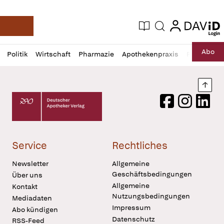
login
login
Aktuelle Ausgabe
Suche
Deutsche Apotheker Zeitung
Profil
Daz
Abo
Politik
Wirtschaft
Pharmazie
Apothekenpraxis
Recht
Sp
öffnen
Pur
Abo
öffnen
Nach
Deutscher Apotheker Verlag Logo
Facebook
Instagram
LinkedI
Service
Rechtliches
Newsletter
Allgemeine
Geschäftsbedingungen
Über uns
Allgemeine
Kontakt
Nutzungsbedingungen
Mediadaten
Impressum
Abo kündigen
Datenschutz
RSS-Feed