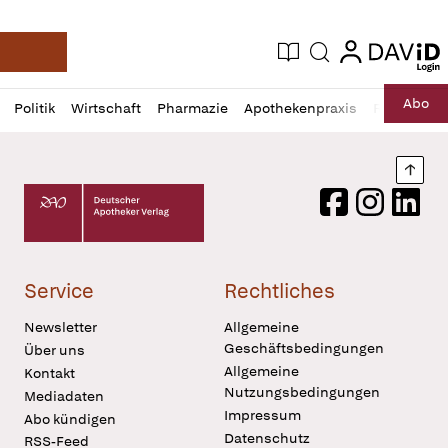
login
login
Aktuelle Ausgabe
Suche
Deutsche Apotheker Zeitung
Profil
Daz
Abo
Politik
Wirtschaft
Pharmazie
Apothekenpraxis
Recht
Sp
öffnen
Pur
Abo
öffnen
Nach
Deutscher Apotheker Verlag Logo
Facebook
Instagram
LinkedI
Service
Rechtliches
Newsletter
Allgemeine
Geschäftsbedingungen
Über uns
Allgemeine
Kontakt
Nutzungsbedingungen
Mediadaten
Impressum
Abo kündigen
Datenschutz
RSS-Feed