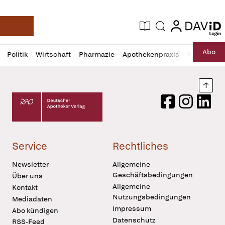
login
login
Aktuelle Ausgabe
Suche
Deutsche Apotheker Zeitung
Profil
Daz
Abo
Politik
Wirtschaft
Pharmazie
Apothekenpraxis
Recht
Sp
öffnen
Pur
Abo
öffnen
Nach
Deutscher Apotheker Verlag Logo
Facebook
Instagram
LinkedI
Service
Rechtliches
Newsletter
Allgemeine
Geschäftsbedingungen
Über uns
Allgemeine
Kontakt
Nutzungsbedingungen
Mediadaten
Impressum
Abo kündigen
Datenschutz
RSS-Feed