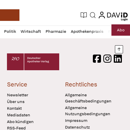
login
login
Aktuelle Ausgabe
Suche
Deutsche Apotheker Zeitung
Profil
Daz
Abo
Politik
Wirtschaft
Pharmazie
Apothekenpraxis
Recht
Sp
öffnen
Pur
Abo
öffnen
Nach
Deutscher Apotheker Verlag Logo
Facebook
Instagram
LinkedI
Service
Rechtliches
Newsletter
Allgemeine
Geschäftsbedingungen
Über uns
Allgemeine
Kontakt
Nutzungsbedingungen
Mediadaten
Impressum
Abo kündigen
Datenschutz
RSS-Feed