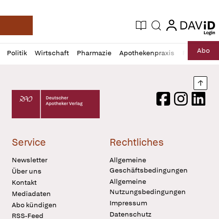
login
login
Aktuelle Ausgabe
Suche
Deutsche Apotheker Zeitung
Profil
Daz
Abo
Politik
Wirtschaft
Pharmazie
Apothekenpraxis
Recht
Sp
öffnen
Pur
Abo
öffnen
Nach
Deutscher Apotheker Verlag Logo
Facebook
Instagram
LinkedI
Service
Rechtliches
Newsletter
Allgemeine
Geschäftsbedingungen
Über uns
Allgemeine
Kontakt
Nutzungsbedingungen
Mediadaten
Impressum
Abo kündigen
Datenschutz
RSS-Feed