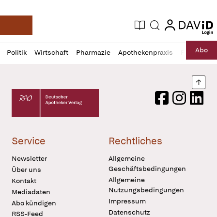
login
login
Aktuelle Ausgabe
Suche
Deutsche Apotheker Zeitung
Profil
Daz
Abo
Politik
Wirtschaft
Pharmazie
Apothekenpraxis
Recht
Sp
öffnen
Pur
Abo
öffnen
Nach
Deutscher Apotheker Verlag Logo
Facebook
Instagram
LinkedI
Service
Rechtliches
Newsletter
Allgemeine
Geschäftsbedingungen
Über uns
Allgemeine
Kontakt
Nutzungsbedingungen
Mediadaten
Impressum
Abo kündigen
Datenschutz
RSS-Feed