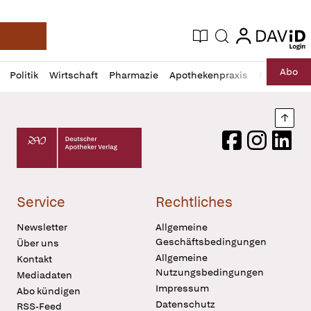
login
login
Aktuelle Ausgabe
Suche
Deutsche Apotheker Zeitung
Profil
Daz
Abo
Politik
Wirtschaft
Pharmazie
Apothekenpraxis
Recht
Sp
öffnen
Pur
Abo
öffnen
Nach
Deutscher Apotheker Verlag Logo
Facebook
Instagram
LinkedI
Service
Rechtliches
Newsletter
Allgemeine
Geschäftsbedingungen
Über uns
Allgemeine
Kontakt
Nutzungsbedingungen
Mediadaten
Impressum
Abo kündigen
Datenschutz
RSS-Feed