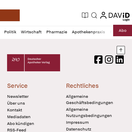
login
login
Aktuelle Ausgabe
Suche
Deutsche Apotheker Zeitung
Profil
Daz
Abo
Politik
Wirtschaft
Pharmazie
Apothekenpraxis
Recht
Sp
öffnen
Pur
Abo
öffnen
Nach
Deutscher Apotheker Verlag Logo
Facebook
Instagram
LinkedI
Service
Rechtliches
Newsletter
Allgemeine
Geschäftsbedingungen
Über uns
Allgemeine
Kontakt
Nutzungsbedingungen
Mediadaten
Impressum
Abo kündigen
Datenschutz
RSS-Feed