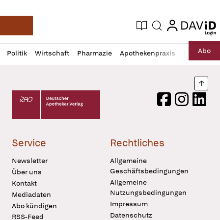
login
login
Aktuelle Ausgabe
Suche
Deutsche Apotheker Zeitung
Profil
Daz
Abo
Politik
Wirtschaft
Pharmazie
Apothekenpraxis
Recht
Sp
öffnen
Pur
Abo
öffnen
Nach
Deutscher Apotheker Verlag Logo
Facebook
Instagram
LinkedI
Service
Rechtliches
Newsletter
Allgemeine
Geschäftsbedingungen
Über uns
Allgemeine
Kontakt
Nutzungsbedingungen
Mediadaten
Impressum
Abo kündigen
Datenschutz
RSS-Feed