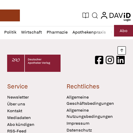
login
login
Aktuelle Ausgabe
Suche
Deutsche Apotheker Zeitung
Profil
Daz
Abo
Politik
Wirtschaft
Pharmazie
Apothekenpraxis
Recht
Sp
öffnen
Pur
Abo
öffnen
Nach
Deutscher Apotheker Verlag Logo
Facebook
Instagram
LinkedI
Service
Rechtliches
Newsletter
Allgemeine
Geschäftsbedingungen
Über uns
Allgemeine
Kontakt
Nutzungsbedingungen
Mediadaten
Impressum
Abo kündigen
Datenschutz
RSS-Feed