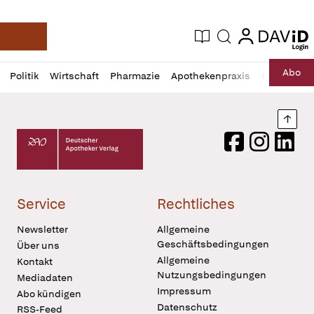
login
login
Aktuelle Ausgabe
Suche
Deutsche Apotheker Zeitung
Profil
Daz
Abo
Politik
Wirtschaft
Pharmazie
Apothekenpraxis
Recht
Sp
öffnen
Pur
Abo
öffnen
Nach
Deutscher Apotheker Verlag Logo
Facebook
Instagram
LinkedI
Service
Rechtliches
Newsletter
Allgemeine
Geschäftsbedingungen
Über uns
Allgemeine
Kontakt
Nutzungsbedingungen
Mediadaten
Impressum
Abo kündigen
Datenschutz
RSS-Feed