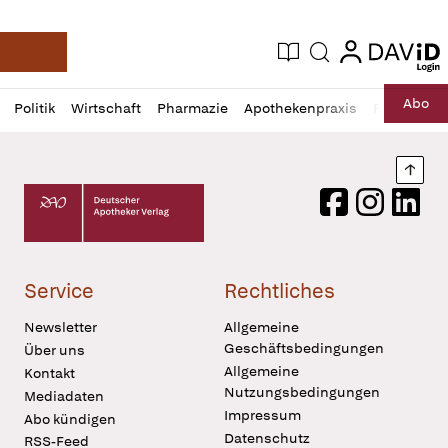
login
login
Aktuelle Ausgabe
Suche
Deutsche Apotheker Zeitung
Profil
Daz
Abo
Politik
Wirtschaft
Pharmazie
Apothekenpraxis
Recht
Sp
öffnen
Pur
Abo
öffnen
Nach
Deutscher Apotheker Verlag Logo
Facebook
Instagram
LinkedI
Service
Rechtliches
Newsletter
Allgemeine
Geschäftsbedingungen
Über uns
Allgemeine
Kontakt
Nutzungsbedingungen
Mediadaten
Impressum
Abo kündigen
Datenschutz
RSS-Feed