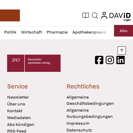
login
login
Aktuelle Ausgabe
Suche
Deutsche Apotheker Zeitung
Profil
Daz
Abo
Politik
Wirtschaft
Pharmazie
Apothekenpraxis
Recht
Sp
öffnen
Pur
Abo
öffnen
Nach
Deutscher Apotheker Verlag Logo
Facebook
Instagram
LinkedI
Service
Rechtliches
Newsletter
Allgemeine
Geschäftsbedingungen
Über uns
Allgemeine
Kontakt
Nutzungsbedingungen
Mediadaten
Impressum
Abo kündigen
Datenschutz
RSS-Feed