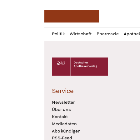
Deutsche Apotheker Ze
Profil
Daz
Politik
Wirtschaft
Pharmazie
Apothe
öffnen
Pur
Abo
öffnen
Deutscher Apotheker Verlag Logo
Service
Newsletter
Über uns
Kontakt
Mediadaten
Abo kündigen
RSS-Feed