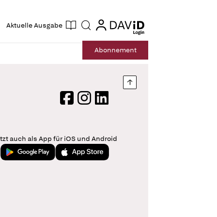
ogin
login
Aktuelle Ausgabe
Suche
Abo
nnement
Nach oben springen
Facebook
Instagram
LinkedIn
tzt auch als App für iOS und Android
Jetzt bei Google Play
Laden im App Store