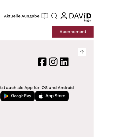
ogin
login
Aktuelle Ausgabe
Suche
Abo
nnement
Nach oben springen
Facebook
Instagram
LinkedIn
tzt auch als App für iOS und Android
Jetzt bei Google Play
Laden im App Store