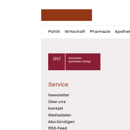
Deutsche Apotheker Ze
Profil
Daz
Politik
Wirtschaft
Pharmazie
Apothe
öffnen
Pur
Abo
öffnen
Deutscher Apotheker Verlag Logo
Service
Newsletter
Über uns
Kontakt
Mediadaten
Abo kündigen
RSS-Feed