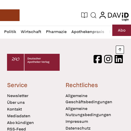
login
login
Aktuelle Ausgabe
Suche
Deutsche Apotheker Zeitung
Profil
Daz
Abo
Politik
Wirtschaft
Pharmazie
Apothekenpraxis
Recht
Sp
öffnen
Pur
Abo
öffnen
Nach
Deutscher Apotheker Verlag Logo
Facebook
Instagram
LinkedI
Service
Rechtliches
Newsletter
Allgemeine
Geschäftsbedingungen
Über uns
Allgemeine
Kontakt
Nutzungsbedingungen
Mediadaten
Impressum
Abo kündigen
Datenschutz
RSS-Feed