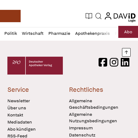
login
login
Aktuelle Ausgabe
Suche
Deutsche Apotheker Zeitung
Profil
Daz
Abo
Politik
Wirtschaft
Pharmazie
Apothekenpraxis
Recht
Sp
öffnen
Pur
Abo
öffnen
Nach
Deutscher Apotheker Verlag Logo
Facebook
Instagram
LinkedI
Service
Rechtliches
Newsletter
Allgemeine
Geschäftsbedingungen
Über uns
Allgemeine
Kontakt
Nutzungsbedingungen
Mediadaten
Impressum
Abo kündigen
Datenschutz
RSS-Feed